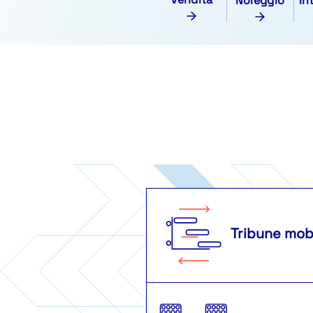
Vendita
Noleggio
In
Tribune mobi