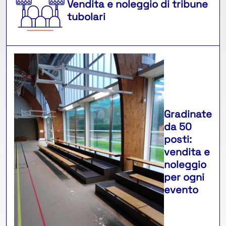
Vendita e noleggio di tribune
tubolari
Gradinate
da 50
posti:
vendita e
noleggio
per ogni
evento