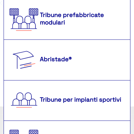
Tribune prefabbricate
modulari
Abristade®
Tribune per impianti sportivi