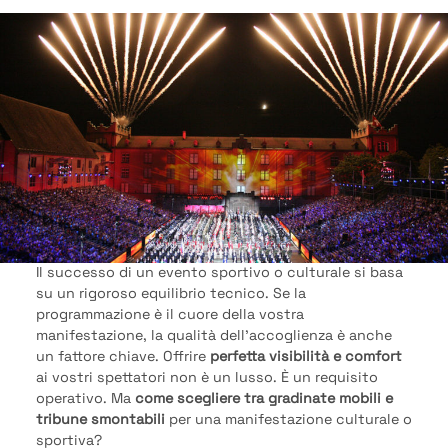
Il successo di un evento sportivo o culturale si basa
su un rigoroso equilibrio tecnico. Se la
programmazione è il cuore della vostra
manifestazione, la qualità dell’accoglienza è anche
un fattore chiave. Offrire
perfetta visibilità e comfort
ai vostri spettatori non è un lusso. È un requisito
operativo. Ma
come scegliere tra gradinate mobili e
tribune smontabili
per una manifestazione culturale o
sportiva?