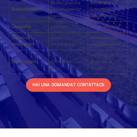
Molto elevata
Moderata
Ridistribuzione
(spostamento
(struttura
rapido)
assemblata)
Capacità
Limitata
Molto elevata
Tempo di
Quasi
Richiede una
montaggio
istantaneo
squadra tecnica
Importante
Stoccaggio
Compatto
(volume di
struttura)
HAI UNA DOMANDA? CONTATTACI!