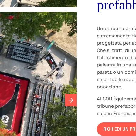
prefabb
Una tribuna pref
estremamente fl
progettata per ad
Che si tratti di 
l’allestimento di
palestra in una s
parata o un comiz
smontabile rappr
occasione.
ALCOR Équipement
tribune prefabbri
solo in Francia, 
RICHIEDI UN P