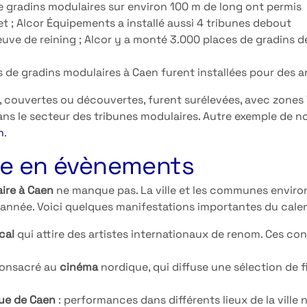
e gradins modulaires sur environ 100 m de long ont permis
 ; Alcor Équipements a installé aussi 4 tribunes debout
reuve de reining ; Alcor y a monté 3.000 places de gradins d
es de gradins modulaires à Caen furent installées pour des 
 couvertes ou découvertes, furent surélevées, avec zones 
ns le secteur des tribunes modulaires. Autre exemple de not
n
.
che en évènements
aire à Caen
ne manque pas. La ville et les communes enviro
nnée. Voici quelques manifestations importantes du calen
cal
qui attire des artistes internationaux de renom. Ces co
consacré au
cinéma
nordique, qui diffuse une sélection de 
Rue de Caen
: performances dans différents lieux de la ville