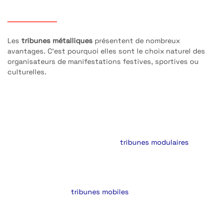
Les avantages d’une tribune métallique
Les
tribunes métalliques
présentent de nombreux
avantages. C’est pourquoi elles sont le choix naturel des
organisateurs de manifestations festives, sportives ou
culturelles.
La robustesse et la durabilité des tribunes métalliques
sont indéniables. Conçues pour résister aux conditions
climatiques les plus difficiles et à une utilisation intensive,
la solidité de leur structure leur assure une longue durée de
vie, même à l’extérieur (stade de football, etc.). La sécurité
est également une priorité : nos
tribunes modulaires
incluent des éléments tels que des garde-corps et des
escaliers antidérapants, garantissant la protection des
spectateurs.
La modularité des
tribunes mobiles
métalliques permet
une adaptation aisée à divers espaces et configurations.
On peut très bien installer une
tribune métallique fixe
.