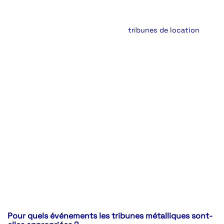
Mais si un jour les besoins changent, elle peut être
agrandie ou revue à la baisse en fonction des besoins.
En plus d’être fonctionnelles, nos
tribunes de location
ou
fixes offrent un design soigné et des sièges confortables,
pour une expérience des spectateurs de premier ordre. La
mise en place rapide et facile des
tribunes métalliques
Alcor
permet de
réduire les coûts
et les délais
d’installation (
système sans vis ni boulons
). Elles sont
donc idéales pour une location de tribune métallique.
Pour quels événements les tribunes métalliques sont-